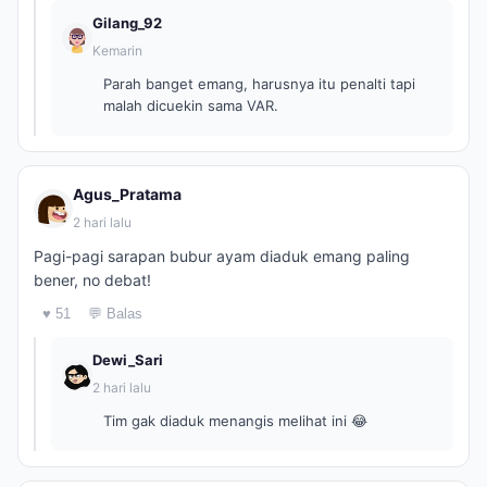
Gilang_92
Kemarin
Parah banget emang, harusnya itu penalti tapi
malah dicuekin sama VAR.
Agus_Pratama
2 hari lalu
Pagi-pagi sarapan bubur ayam diaduk emang paling
bener, no debat!
♥ 51
💬 Balas
Dewi_Sari
2 hari lalu
Tim gak diaduk menangis melihat ini 😂