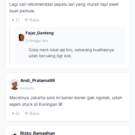
Lagi cari rekomendasi sepatu lari yang murah tapi awet
buat pemula.
♥ 17
💬 Balas
Fajar_Ganteng
2 minggu lalu
Coba merk lokal aja bro, sekarang kualitasnya
udah bersaing bgt kok.
Andi_Pratama99
Kemarin
Macetnya Jakarta sore ini bener-bener gak ngotak, udah
sejam stuck di Kuningan 💀
♥ 42
💬 Balas
Rizky_Ramadhan