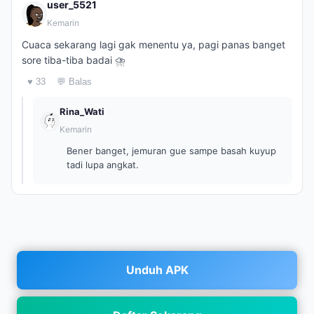
user_5521
Kemarin
Cuaca sekarang lagi gak menentu ya, pagi panas banget
sore tiba-tiba badai ⛈️
♥ 33
💬 Balas
Rina_Wati
Kemarin
Bener banget, jemuran gue sampe basah kuyup
tadi lupa angkat.
Unduh APK