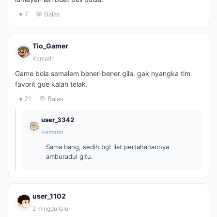
♥ 7
💬 Balas
Tio_Gamer
Kemarin
Game bola semalem bener-bener gila, gak nyangka tim
favorit gue kalah telak.
♥ 21
💬 Balas
user_3342
Kemarin
Sama bang, sedih bgt liat pertahanannya
amburadul gitu.
user_1102
2 minggu lalu