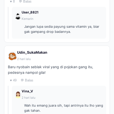
♥ 8
💬 Balas
User_8821
Kemarin
Jangan lupa sedia payung sama vitamin ya, biar
gak gampang drop badannya.
Udin_SukaMakan
2 hari lalu
Baru nyobain seblak viral yang di pojokan gang itu,
pedesnya nampol gila!
♥ 49
💬 Balas
Vina_V
2 hari lalu
Wah itu emang juara sih, tapi antrinya itu lho yang
gak tahan.