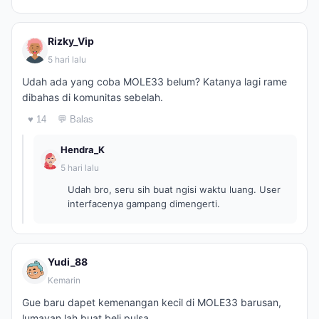
Rizky_Vip
5 hari lalu
Udah ada yang coba MOLE33 belum? Katanya lagi rame
dibahas di komunitas sebelah.
♥ 14
💬 Balas
Hendra_K
5 hari lalu
Udah bro, seru sih buat ngisi waktu luang. User
interfacenya gampang dimengerti.
Yudi_88
Kemarin
Gue baru dapet kemenangan kecil di MOLE33 barusan,
lumayan lah buat beli pulsa.