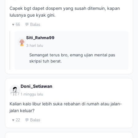
Capek bgt dapet dospem yang susah ditemuin, kapan
lulusnya gue kyak gini.
♥ 66
💬 Balas
Siti_Rahma99
3 hari lalu
Semangat terus bro, emang ujian mental pas
skripsi tuh berat.
Doni_Setiawan
1 minggu lalu
Kalian kalo libur lebih suka rebahan di rumah atau jalan-
jalan keluar?
♥ 22
💬 Balas