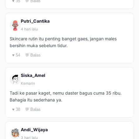
♥ 35
💬 Balas
Putri_Cantika
4 hari lalu
Skincare rutin itu penting banget gaes, jangan males
bersihin muka sebelum tidur.
♥ 54
💬 Balas
Siska_Amel
Kemarin
Tadi ke pasar kaget, nemu daster bagus cuma 35 ribu.
Bahagia itu sederhana ya.
♥ 38
💬 Balas
Andi_Wijaya
3 hari lalu