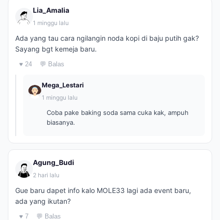
Lia_Amalia
1 minggu lalu
Ada yang tau cara ngilangin noda kopi di baju putih gak?
Sayang bgt kemeja baru.
♥ 24
💬 Balas
Mega_Lestari
1 minggu lalu
Coba pake baking soda sama cuka kak, ampuh
biasanya.
Agung_Budi
2 hari lalu
Gue baru dapet info kalo MOLE33 lagi ada event baru,
ada yang ikutan?
♥ 7
💬 Balas