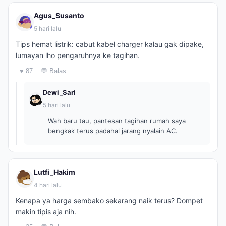
Agus_Susanto
5 hari lalu
Tips hemat listrik: cabut kabel charger kalau gak dipake,
lumayan lho pengaruhnya ke tagihan.
♥ 87
💬 Balas
Dewi_Sari
5 hari lalu
Wah baru tau, pantesan tagihan rumah saya
bengkak terus padahal jarang nyalain AC.
Lutfi_Hakim
4 hari lalu
Kenapa ya harga sembako sekarang naik terus? Dompet
makin tipis aja nih.