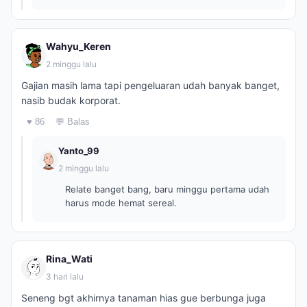
Wahyu_Keren
2 minggu lalu
Gajian masih lama tapi pengeluaran udah banyak banget,
nasib budak korporat.
♥ 86
💬 Balas
Yanto_99
2 minggu lalu
Relate banget bang, baru minggu pertama udah
harus mode hemat sereal.
Rina_Wati
3 hari lalu
Seneng bgt akhirnya tanaman hias gue berbunga juga